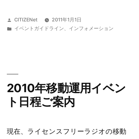
以
投
CITIZENet
2011年1月1日
降
稿
カ
イベントガイドライン
、
インフォメーション
の
者:
テ
移
ゴ
リ
動
ー:
運
用
2010年移動運用イベン
イ
ト日程ご案内
ベ
ン
ト
現在、ライセンスフリーラジオの移動