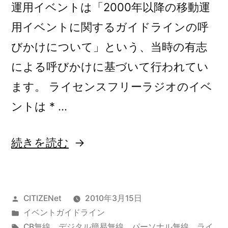
に
運用イベントは「2000年以降の移動運
関
用イベントに関するガイドラインの呼
す
びかけについて」という、当時の有志
る
による呼びかけに基づいて行われてい
ガ
ます。 ライセンスフリーラジオのイベ
イ
ントは * …
ド
“2010
続きを読む
ラ
年
イ
移
ン
投
CITIZENet
2010年3月15日
動
の
稿
カ
イベントガイドライン
運
呼
者:
テ
タ
CB無線
、
デジタル簡易無線
、
パーソナル無線
、
ライ