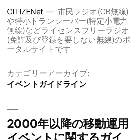
コ
CITIZENet
市民ラジオ(CB無線)
ン
や特小トランシーバー(特定小電力
無線)などライセンスフリーラジオ
テ
(免許及び登録を要しない無線)のポ
ン
ータルサイトです
ツ
へ
カテゴリーアーカイブ:
ス
イベントガイドライン
キ
ッ
プ
2000年以降の移動運用
イベントに関するガイ