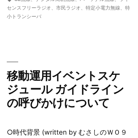
用
ゴ
グ:
センスフリーラジオ
、
市民ラジオ
、
特定小電力無線
、
特
び
リ
小トランシーバ
イ
か
ー:
ベ
け
ン
に
ト
つ
日
い
移動運用イベントスケ
程
て”
ジュール ガイドライン
ご
の
の呼びかけについて
案
内”
の
○時代背景 (written by むさしのＷＯ９