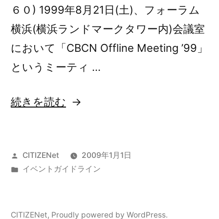
６０) 1999年8月21日(土)、フォーラム
横浜(横浜ランドマークタワー内)会議室
において「CBCN Offline Meeting ’99」
というミーティ …
“移
続きを読む
動
運
投
CITIZENet
2009年1月1日
用
稿
カ
イベントガイドライン
イ
者:
テ
ベ
ゴ
リ
ン
CITIZENet
,
Proudly powered by WordPress.