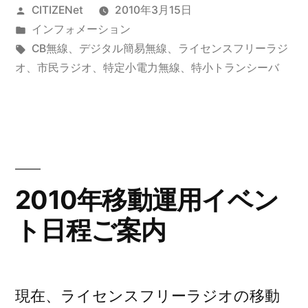
投
CITIZENet
2010年3月15日
斉
稿
カ
インフォメーション
オ
者:
テ
タ
CB無線
、
デジタル簡易無線
、
ライセンスフリーラジ
ン
ゴ
グ:
オ
、
市民ラジオ
、
特定小電力無線
、
特小トランシーバ
リ
エ
ー:
ア
デ
ィ
2010年移動運用イベン
の
ト日程ご案内
ご
案
内”
現在、ライセンスフリーラジオの移動