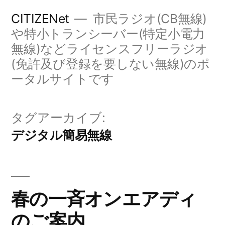
コ
CITIZENet
市民ラジオ(CB無線)
ン
や特小トランシーバー(特定小電力
無線)などライセンスフリーラジオ
テ
(免許及び登録を要しない無線)のポ
ン
ータルサイトです
ツ
へ
タグアーカイブ:
ス
デジタル簡易無線
キ
ッ
プ
春の一斉オンエアディ
のご案内