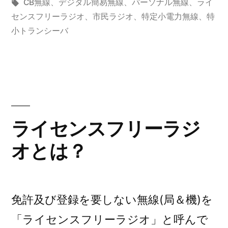
者:
テ
タ
CB無線
、
デジタル簡易無線
、
パーソナル無線
、
ライ
用
ゴ
グ:
センスフリーラジオ
、
市民ラジオ
、
特定小電力無線
、
特
リ
小トランシーバ
イ
ー:
ベ
ン
ト
日
ライセンスフリーラジ
程
オとは？
ご
案
内”
免許及び登録を要しない無線(局＆機)を
の
「ライセンスフリーラジオ」と呼んで