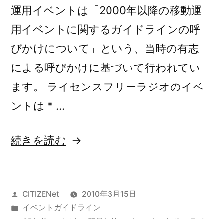
の
運用イベントは「2000年以降の移動運
用イベントに関するガイドラインの呼
びかけについて」という、当時の有志
による呼びかけに基づいて行われてい
ます。 ライセンスフリーラジオのイベ
ントは * …
“2010
続きを読む
年
移
投
CITIZENet
2010年3月15日
動
稿
カ
イベントガイドライン
運