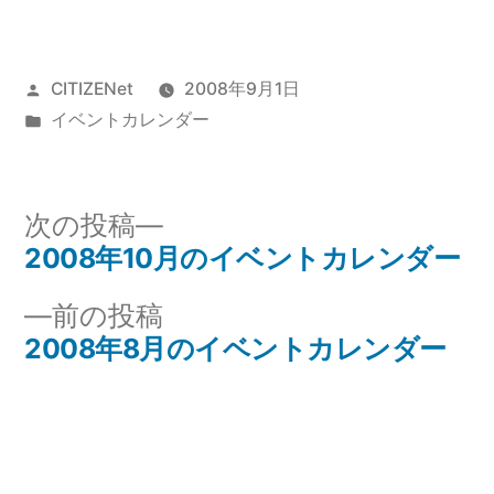
投
CITIZENet
2008年9月1日
稿
カ
イベントカレンダー
者:
テ
ゴ
リ
次
次の投稿
ー:
の
2008年10月のイベントカレンダー
投
投
前
前の投稿
稿
稿:
の
2008年8月のイベントカレンダー
ナ
投
稿:
ビ
ゲ