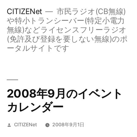
コ
CITIZENet
市民ラジオ(CB無線)
ン
や特小トランシーバー(特定小電力
無線)などライセンスフリーラジオ
テ
(免許及び登録を要しない無線)のポ
ン
ータルサイトです
ツ
へ
ス
キ
2008年9月のイベント
ッ
カレンダー
プ
投
CITIZENet
2008年9月1日
稿