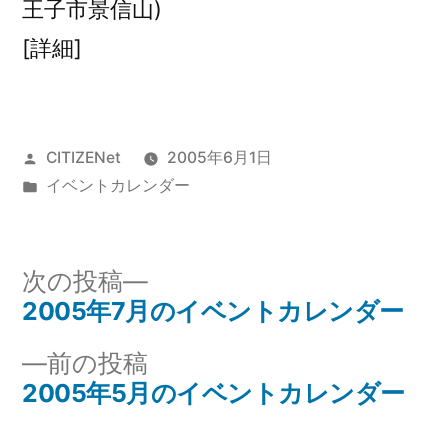
王子市景信山)
[詳細]
投
CITIZENet
2005年6月1日
稿
カ
イベントカレンダー
者:
テ
ゴ
リ
次
次の投稿
ー:
の
2005年7月のイベントカレンダー
投
投
前
前の投稿
稿
稿:
の
2005年5月のイベントカレンダー
ナ
投