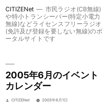
コ
CITIZENet
市民ラジオ(CB無線)
ン
や特小トランシーバー(特定小電力
無線)などライセンスフリーラジオ
テ
(免許及び登録を要しない無線)のポ
ン
ータルサイトです
ツ
へ
ス
キ
2005年6月のイベント
ッ
カレンダー
プ
投
CITIZENet
2005年6月1日
稿