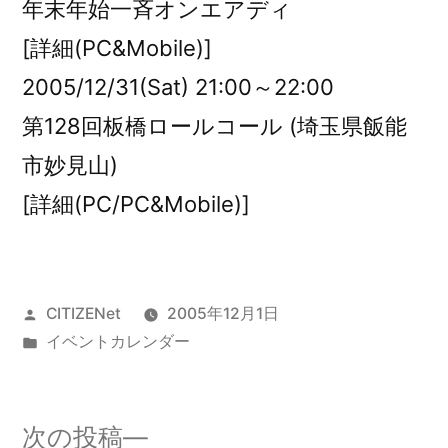
年末年始一斉オンエアディ
[詳細(PC&Mobile)]
2005/12/31(Sat) 21:00～22:00
第128回板橋ロールコール (埼玉県飯能
市妙見山)
[詳細(PC/PC&Mobile)]
投
CITIZENet
2005年12月1日
稿
カ
イベントカレンダー
者:
テ
ゴ
リ
次
次の投稿