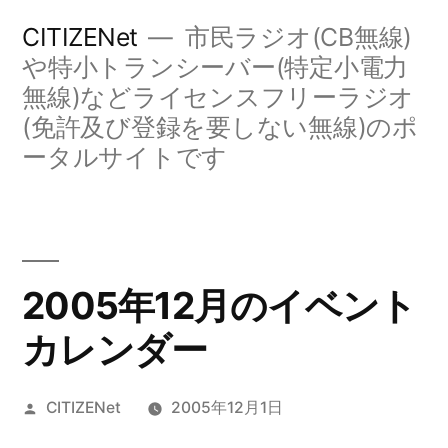
コ
CITIZENet
市民ラジオ(CB無線)
ン
や特小トランシーバー(特定小電力
無線)などライセンスフリーラジオ
テ
(免許及び登録を要しない無線)のポ
ン
ータルサイトです
ツ
へ
ス
キ
2005年12月のイベント
ッ
カレンダー
プ
投
CITIZENet
2005年12月1日
稿