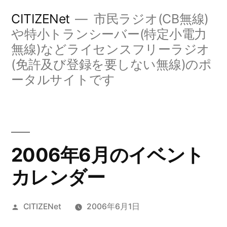
コ
CITIZENet
市民ラジオ(CB無線)
ン
や特小トランシーバー(特定小電力
無線)などライセンスフリーラジオ
テ
(免許及び登録を要しない無線)のポ
ン
ータルサイトです
ツ
へ
ス
キ
2006年6月のイベント
ッ
カレンダー
プ
投
CITIZENet
2006年6月1日
稿