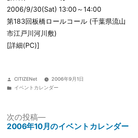
2006/9/30(Sat) 13:00～14:00
第183回板橋ロールコール (千葉県流山
市江戸川河川敷)
[詳細(PC)]
投
CITIZENet
2006年9月1日
稿
カ
イベントカレンダー
者:
テ
ゴ
リ
次
次の投稿
ー:
の
2006年10月のイベントカレンダー
投
投