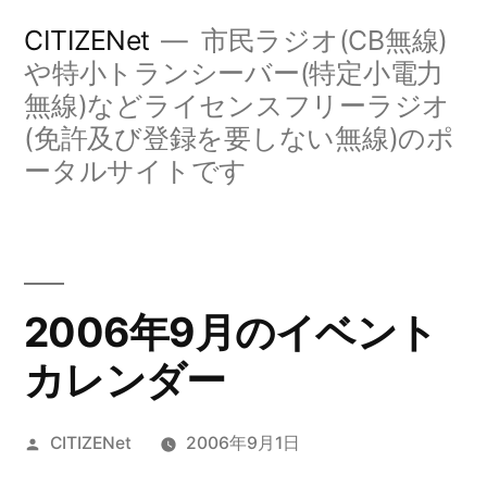
コ
CITIZENet
市民ラジオ(CB無線)
ン
や特小トランシーバー(特定小電力
無線)などライセンスフリーラジオ
テ
(免許及び登録を要しない無線)のポ
ン
ータルサイトです
ツ
へ
ス
キ
2006年9月のイベント
ッ
カレンダー
プ
投
CITIZENet
2006年9月1日
稿