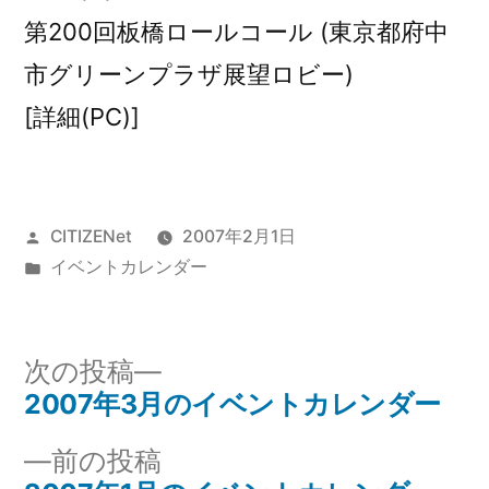
第200回板橋ロールコール (東京都府中
市グリーンプラザ展望ロビー)
[詳細(PC)]
投
CITIZENet
2007年2月1日
稿
カ
イベントカレンダー
者:
テ
ゴ
リ
次
次の投稿
ー:
の
2007年3月のイベントカレンダー
投
投
前
前の投稿
稿
稿: