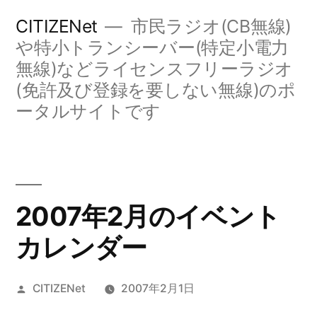
コ
CITIZENet
市民ラジオ(CB無線)
ン
や特小トランシーバー(特定小電力
無線)などライセンスフリーラジオ
テ
(免許及び登録を要しない無線)のポ
ン
ータルサイトです
ツ
へ
ス
キ
2007年2月のイベント
ッ
カレンダー
プ
投
CITIZENet
2007年2月1日
稿