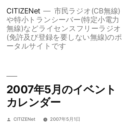
コ
CITIZENet
市民ラジオ(CB無線)
ン
や特小トランシーバー(特定小電力
無線)などライセンスフリーラジオ
テ
(免許及び登録を要しない無線)のポ
ン
ータルサイトです
ツ
へ
ス
キ
2007年5月のイベント
ッ
カレンダー
プ
投
CITIZENet
2007年5月1日
稿