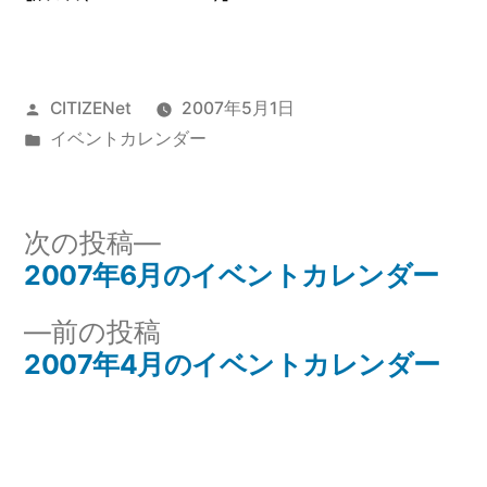
投
CITIZENet
2007年5月1日
稿
カ
イベントカレンダー
者:
テ
ゴ
リ
次
次の投稿
ー:
の
2007年6月のイベントカレンダー
投
投
前
前の投稿
稿
稿:
の
2007年4月のイベントカレンダー
ナ
投
稿:
ビ