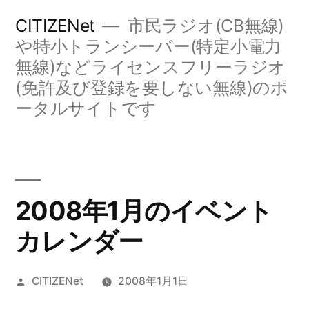
コ
CITIZENet
市民ラジオ(CB無線)
ン
や特小トランシーバー(特定小電力
無線)などライセンスフリーラジオ
テ
(免許及び登録を要しない無線)のポ
ン
ータルサイトです
ツ
へ
ス
キ
2008年1月のイベント
ッ
カレンダー
プ
投
CITIZENet
2008年1月1日
稿