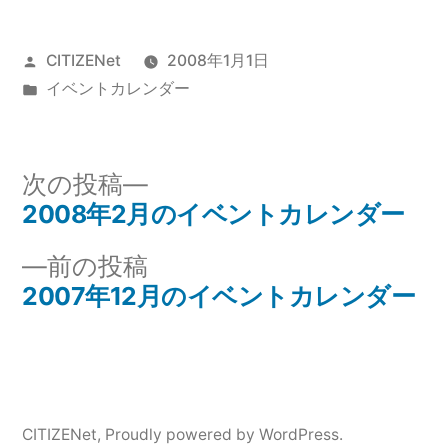
投
CITIZENet
2008年1月1日
稿
カ
イベントカレンダー
者:
テ
ゴ
リ
次
次の投稿
ー:
の
2008年2月のイベントカレンダー
投
投
前
前の投稿
稿
稿:
の
2007年12月のイベントカレンダー
ナ
投
稿:
ビ
ゲ
CITIZENet
,
Proudly powered by WordPress.