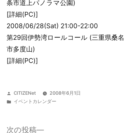
条市道上パノラマ公園)
[詳細(PC)]
2008/06/28(Sat) 21:00-22:00
第29回伊勢湾ロールコール (三重県桑名
市多度山)
[詳細(PC)]
投
CITIZENet
2008年6月1日
稿
カ
イベントカレンダー
者:
テ
ゴ
リ
次
次の投稿