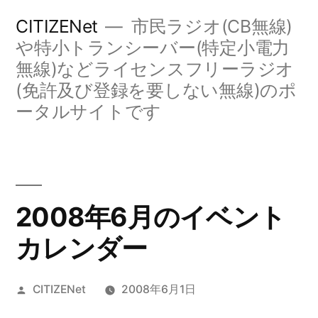
コ
CITIZENet
市民ラジオ(CB無線)
ン
や特小トランシーバー(特定小電力
無線)などライセンスフリーラジオ
テ
(免許及び登録を要しない無線)のポ
ン
ータルサイトです
ツ
へ
ス
キ
2008年6月のイベント
ッ
カレンダー
プ
投
CITIZENet
2008年6月1日
稿