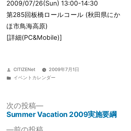
2009/07/26(Sun) 13:00-14:30
第285回板橋ロールコール (秋田県にか
ほ市鳥海高原)
[詳細(PC&Mobile)]
投
CITIZENet
2009年7月1日
稿
カ
イベントカレンダー
者:
テ
ゴ
リ
次
次の投稿
ー:
の
Summer Vacation 2009実施要綱
投
投
前
前の投稿