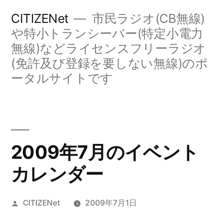
コ
CITIZENet
市民ラジオ(CB無線)
ン
や特小トランシーバー(特定小電力
無線)などライセンスフリーラジオ
テ
(免許及び登録を要しない無線)のポ
ン
ータルサイトです
ツ
へ
ス
キ
2009年7月のイベント
ッ
カレンダー
プ
投
CITIZENet
2009年7月1日
稿