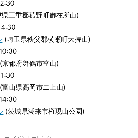
12:30
重県三重郡菰野町御在所山)
14:30
ル
(埼玉県秩父郡横瀬町大持山)
10:30
(京都府舞鶴市空山)
11:30
(富山県高岡市二上山)
14:30
ル
(茨城県潮来市権現山公園)
カ