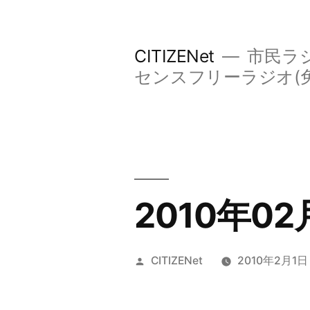
コ
ン
CITIZENet
市民ラジ
テ
センスフリーラジオ(
ン
ツ
へ
ス
キ
2010年
ッ
プ
投
CITIZENet
2010年2月1日
稿
者: