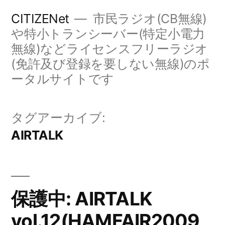
コ
CITIZENet
市民ラジオ(CB無線)
ン
や特小トランシーバー(特定小電力
無線)などライセンスフリーラジオ
テ
(免許及び登録を要しない無線)のポ
ン
ータルサイトです
ツ
へ
タグアーカイブ:
ス
AIRTALK
キ
ッ
プ
保護中: AIRTALK
vol.12(HAMFAIR2009