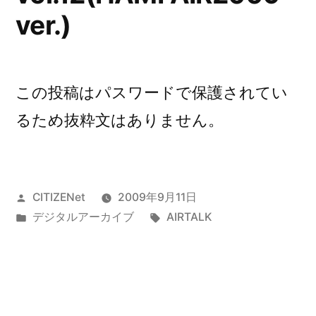
ver.)
この投稿はパスワードで保護されてい
るため抜粋文はありません。
投
CITIZENet
2009年9月11日
稿
カ
タ
デジタルアーカイブ
AIRTALK
者:
テ
グ:
ゴ
リ
ー: