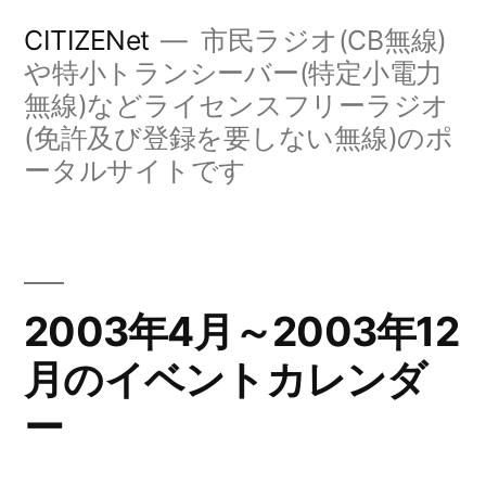
コ
CITIZENet
市民ラジオ(CB無線)
ン
や特小トランシーバー(特定小電力
無線)などライセンスフリーラジオ
テ
(免許及び登録を要しない無線)のポ
ン
ータルサイトです
ツ
へ
ス
キ
2003年4月～2003年12
ッ
月のイベントカレンダ
プ
ー