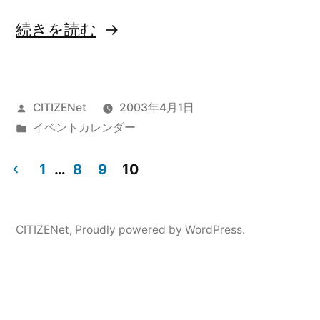
“2003
続きを読む
年
4
投
CITIZENet
2003年4月1日
月
稿
カ
イベントカレンダー
～
者:
テ
2003
ゴ
1
…
8
9
10
リ
投
年
ー:
12
稿
CITIZENet
,
Proudly powered by WordPress.
月
の
の
ペ
イ