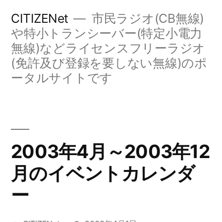
コ
CITIZENet
市民ラジオ(CB無線)
ン
や特小トランシーバー(特定小電力
無線)などライセンスフリーラジオ
テ
(免許及び登録を要しない無線)のポ
ン
ータルサイトです
ツ
へ
ス
キ
2003年4月～2003年12
ッ
月のイベントカレンダ
プ
ー