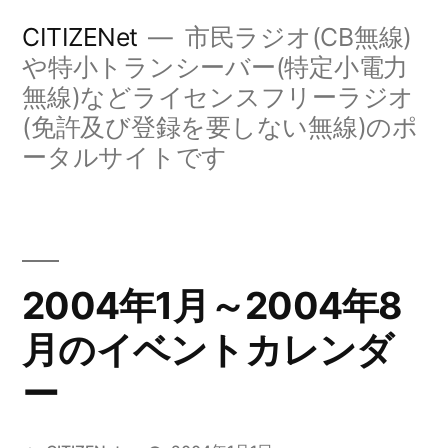
コ
CITIZENet
市民ラジオ(CB無線)
ン
や特小トランシーバー(特定小電力
無線)などライセンスフリーラジオ
テ
(免許及び登録を要しない無線)のポ
ン
ータルサイトです
ツ
へ
ス
キ
2004年1月～2004年8
ッ
月のイベントカレンダ
プ
ー