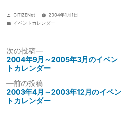
投
CITIZENet
2004年1月1日
稿
カ
イベントカレンダー
者:
テ
ゴ
リ
次
次の投稿
ー:
の
2004年9月～2005年3月のイベン
投
投
トカレンダー
稿
稿:
前
前の投稿
ナ
の
2003年4月～2003年12月のイベン
投
トカレンダー
ビ
稿:
ゲ
ー