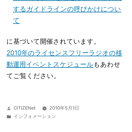
するガイドラインの呼びかけについ
て
に基づいて開催されています。
2010年のライセンスフリーラジオの移
動運用イベントスケジュール
もあわせ
てご覧ください。
投
CITIZENet
2010年5月1日
稿
カ
インフォメーション
者:
テ