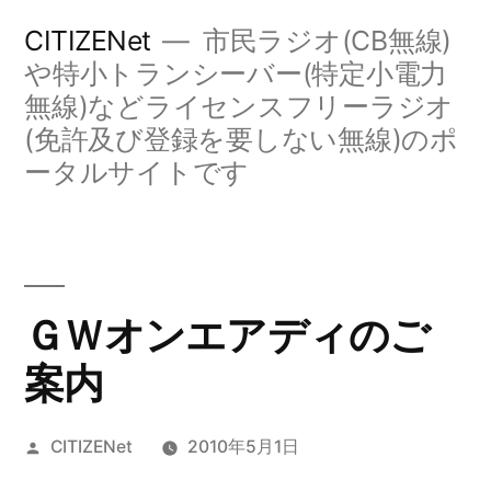
コ
CITIZENet
市民ラジオ(CB無線)
ン
や特小トランシーバー(特定小電力
無線)などライセンスフリーラジオ
テ
(免許及び登録を要しない無線)のポ
ン
ータルサイトです
ツ
へ
ス
キ
ＧＷオンエアディのご
ッ
案内
プ
投
CITIZENet
2010年5月1日
稿