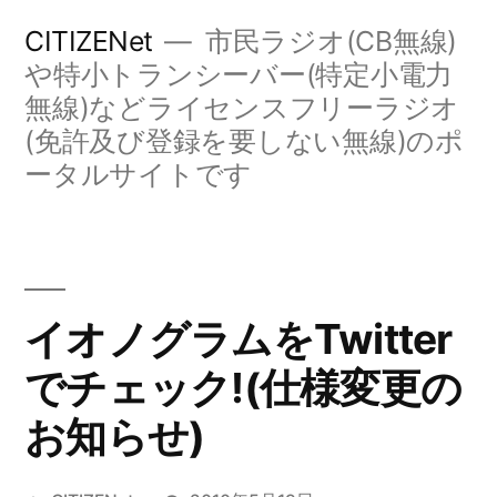
コ
CITIZENet
市民ラジオ(CB無線)
ン
や特小トランシーバー(特定小電力
無線)などライセンスフリーラジオ
テ
(免許及び登録を要しない無線)のポ
ン
ータルサイトです
ツ
へ
ス
キ
イオノグラムをTwitter
ッ
でチェック!(仕様変更の
プ
お知らせ)