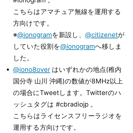
#ionogram 。
こちらはアマチュア無線を運用する
方向けです。
※
@ionogram
を新設し、
@citizenet
が
していた役割を
@ionogram
へ移しま
した。
@iono8over
はいずれかの地点(稚内
国分寺 山川 沖縄)の数値が8MHz以上
の場合にTweetします。Twitterのハ
ッシュタグは #cbradiojp 。
こちらはライセンスフリーラジオを
運用する方向けです。