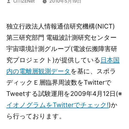
投
CITIZENet
2010年5月19日
稿
者:
独立行政法人情報通信研究機構(NICT)
第三研究部門 電磁波計測研究センター
宇宙環境計測グループ(電波伝搬障害研
究プロジェクト)が提供している
日本国
内の電離層観測データ
を基に、スポラ
ディックＥ層臨界周波数をTwitterで
Tweetする試験運用を2009年4月12日(※
イオノグラムをTwitterでチェック!
)か
ら行っております。