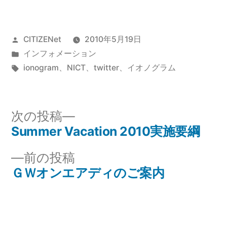
投
CITIZENet
2010年5月19日
稿
カ
インフォメーション
者:
テ
タ
ionogram
、
NICT
、
twitter
、
イオノグラム
ゴ
グ:
リ
ー:
次
次の投稿
の
Summer Vacation 2010実施要綱
投
投
前
前の投稿
稿
稿:
の
ＧＷオンエアディのご案内
ナ
投
稿:
ビ