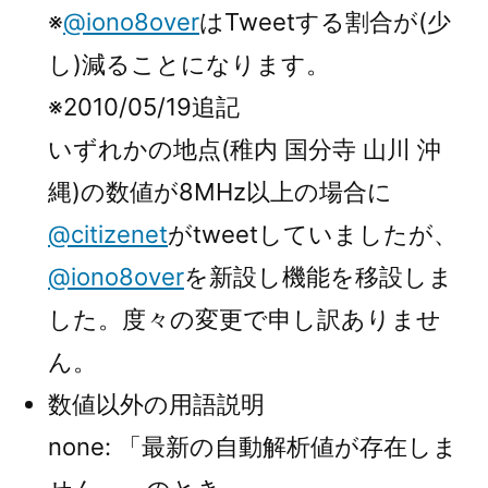
※
@iono8over
はTweetする割合が(少
し)減ることになります。
※2010/05/19追記
いずれかの地点(稚内 国分寺 山川 沖
縄)の数値が8MHz以上の場合に
@citizenet
がtweetしていましたが、
@iono8over
を新設し機能を移設しま
した。度々の変更で申し訳ありませ
ん。
数値以外の用語説明
none: 「最新の自動解析値が存在しま