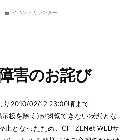
カ
イベントカレンダー
テ
ゴ
リ
ー:
障害のお詫び
より2010/02/12 23:00頃まで、
イト(掲示板を除く)が閲覧できない状態とな
となったため、CITIZENet WEBサ