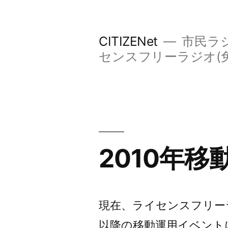
コ
ン
CITIZENet
市民ラジ
テ
センスフリーラジオ(
ン
ツ
へ
ス
キ
2010年
ッ
プ
現在、ライセンスフリー
以降の移動運用イベント