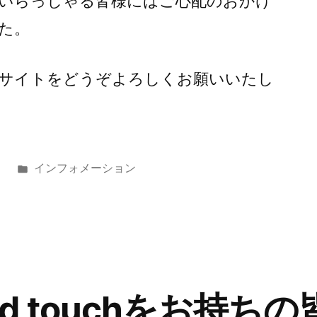
いらっしゃる皆様にはご心配のおかけ
た。
 WEBサイトをどうぞよろしくお願いいたし
カ
日
インフォメーション
テ
ゴ
リ
ー:
iPod touchをお持