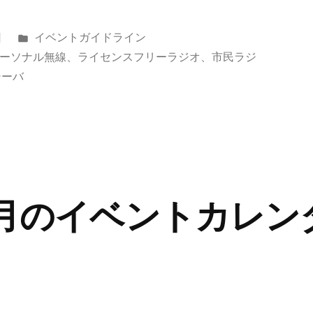
カ
日
イベントガイドライン
テ
ーソナル無線
、
ライセンスフリーラジオ
、
市民ラジ
ゴ
シーバ
リ
ー:
03月のイベントカレン