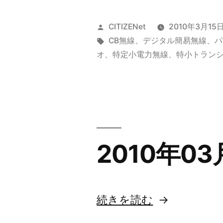
投
CITIZENet
2010年3月15
稿
タ
CB無線
、
デジタル簡易無線
、
パ
者:
グ:
オ
、
特定小電力無線
、
特小トラン
2010年
“2010
続きを読む
年