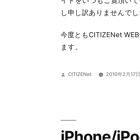
イトをいつもご覧頂いて
ー”
し申し訳ありませんでし
の
今度ともCITIZENet
ます。
投
CITIZENet
2010年2月17
稿
者:
iPhone/