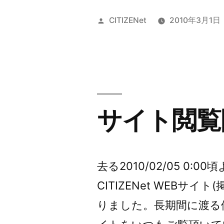
03
投
CITIZENet
2010年3月1日
月
稿
者:
の
イ
ベ
サイト閲覧
ン
ト
カ
去る2010/02/05 0:00頃
レ
CITIZENet WEBサ
ン
りました。長期間に渡る停止
ダ