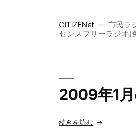
コ
ン
CITIZENet
市民ラジ
テ
センスフリーラジオ(
ン
ツ
へ
ス
キ
2009年
ッ
プ
“2009
続きを読む
年