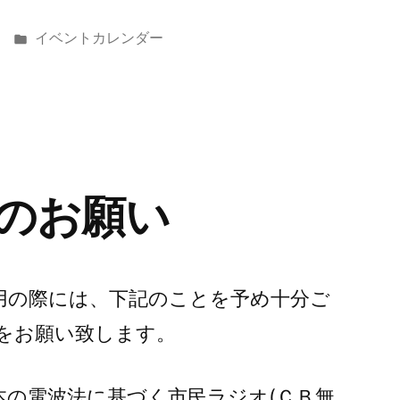
カ
イベントカレンダー
テ
ゴ
リ
ー:
のお願い
用の際には、下記のことを予め十分ご
をお願い致します。
は日本の電波法に基づく市民ラジオ(ＣＢ無