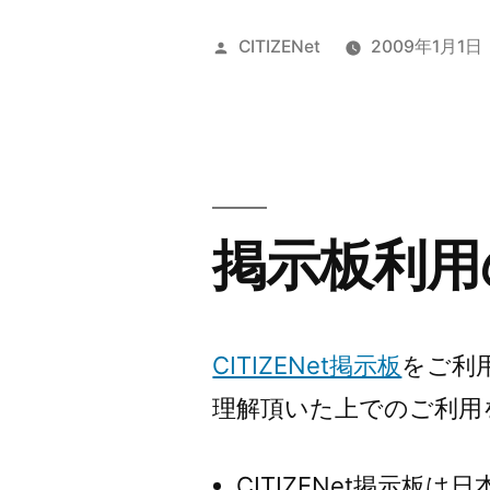
1
投
CITIZENet
2009年1月1日
月
稿
者:
の
イ
ベ
掲示板利用
ン
ト
カ
CITIZENet掲示板
をご利
レ
理解頂いた上でのご利用
ン
ダ
CITIZENet掲示板